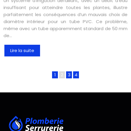
Un système d’irrigation défaillant, avec un débit d’eau
insuffisant pour atteindre toutes les plantes, illustre
parfaitement les conséquences d’un mauvais choix de
diamètre intérieur pour un tube PVC. Ce problème,
même avec un tube apparemment standard de 50 mm
de…
Lire la suite
1
2
3
4